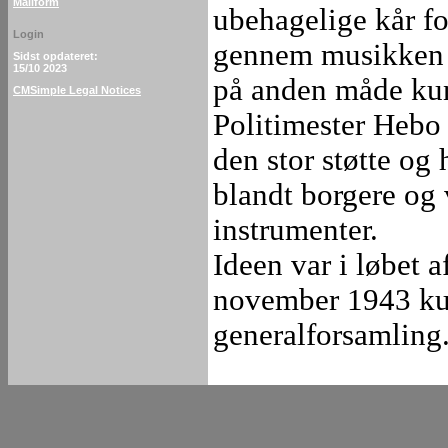
Mailform
ubehagelige kår for
Login
gennem musikken a
Sidst opdateret:
15/10 2023
på anden måde kun
CMSimple Legal Notices
Politimester Hebo 
den stor støtte og
blandt borgere og 
instrumenter.
Ideen var i løbet a
november 1943 kun
generalforsamling