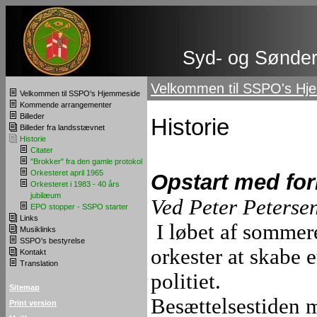
Syd- og Sønderj
Velkommen til SSPO's Hj
Velkommen til SSPO's Hjemmeside
Kommende arrangementer
Billeder
Historie
Billeder fra landsstævnet
Historie
Citater
"Brokker" fra den gamle protokol
Orkesteret april 1965
Opstart med for
Orkesteret i 1983 - 40 års
jubilæum
Ved Peter Peterse
EPO stopper - SSPO starter
Links
I løbet af sommer
Musiklinks
SSPO's bestyrelse
orkester at skabe 
Kontakt
Translation
politiet.
Sitemap
Besættelsestiden m
Print version