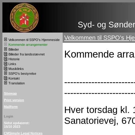
Syd- og Sønderj
Velkommen til SSPO's Hj
Velkommen til SSPO's Hjemmeside
Kommende arrangementer
Billeder
Kommende arra
Billeder fra landsstævnet
Historie
Links
Musiklinks
SSPO's bestyrelse
-----------------------
Kontakt
Translation
---------------------
Sitemap
Print version
Hver torsdag kl. 
Mailform
Login
Sanatorievej, 67
Sidst opdateret:
15/10 2023
CMSimple Legal Notices