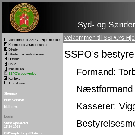
Syd- og Sønderj
Velkommen til SSPO's Hj
Velkommen til SSPO's Hjemmeside
Kommende arrangementer
Billeder
SSPO's bestyre
Billeder fra landsstævnet
Historie
Links
Formand: Torb
Musiklinks
SSPO's bestyrelse
Kontakt
Translation
Næstformand 
Sitemap
Print version
Kasserer: Vig
Mailform
Login
Bestyrelsesm
Sidst opdateret:
15/10 2023
CMSimple Legal Notices